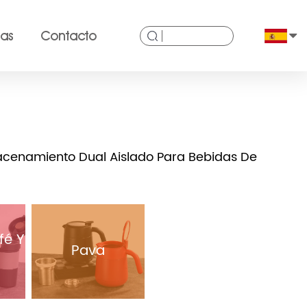
ias
Contacto
macenamiento Dual Aislado Para Bebidas De
fé Y
Pava