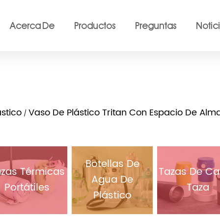
Acerca De
Productos
Preguntas
Notic
stico
Vaso De Plástico Tritan Con Espacio De Al
/
Botellas De
zas Térmicas
Tazas De Ca
Agua De
Portátiles
Taza
Plástico