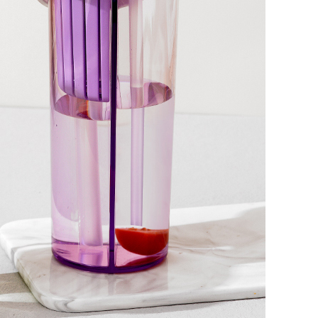
compañero para cada ave
dondequiera que te lleve la 
nuestro vaso Tritan para