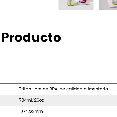
Tamiz incorporado:
¿Estás cansado de que p
Nuestro vaso cuenta con 
eficazmente cualquier i
 Producto
refrescante en todo mome
sorpresas no deseadas gr
Fondo redondeado para m
La seguridad y la estabil
vasos. Es por eso que nu
redondeado, lo que prop
Tritan libre de BPA, de calidad alimentaria.
bebidas. Fabricado con m
784ml/26oz
en que nuestro vaso se m
107*222mm
use en casa, en la oficina