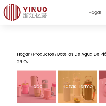
Hogar
Hogar
Productos
Botellas De Agua De Plá
/
/
26 Oz
Ta
Todo
Tazas Termo