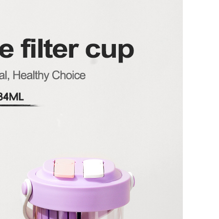
Además de sus caracterís
nuestro vaso también ofr
adaptarse a sus preferenc
color atrevido y vibrante 
podemos satisfacer sus n
personalizables garantizan
personalidad únicos.
En conclusión, nuestro va
almacenamiento doble ai
un simple recipiente par
imprescindible para cual
Con su diseño convenien
versátiles, colador eficie