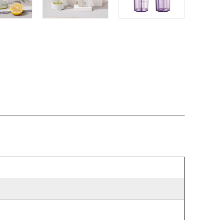
edazos no deseados floten en tu bebida?
un colador incorporado que filtra
mpureza, asegurando un sorbo suave y
nto. Disfrute de sus bebidas sin
acias a esta cuidadosa adición.
ayor estabilidad:
idad son primordiales cuando se trata de
estro vaso está diseñado con un fondo
orciona una base segura para sus
ateriales de alta calidad, puede confiar
antendrá firme y estable, ya sea que lo
 o mientras viaja.