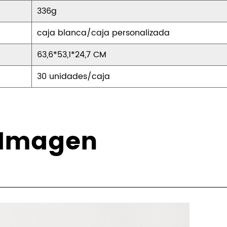
336g
Diseño versátil y durader
caja blanca/caja personalizada
63,6*53,1*24,7 CM
Nuestro vaso de plástic
doble aislado para bebida
30 unidades/caja
también versátil y durade
ocupado, un entusiasta d
nuestro vaso es el comp
a Imagen
hidratación. Su diseño el
convierten en una opció
una solución de bebida c
Opciones de personaliza