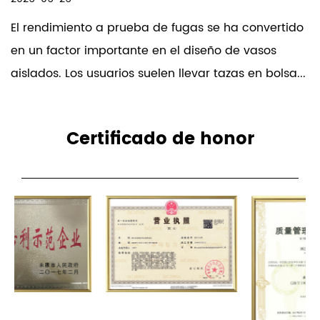
Los productos de nuestra empresa se
El rendimiento a prueba de fugas se ha convertido
venden en todo el mundo. La empresa ha
en un factor importante en el diseño de vasos
obtenido el reconocimiento unánime de los
aislados. Los usuarios suelen llevar tazas en bolsa...
consumidores por la satisfactoria calidad de
sus productos y su servicio posventa.
Contamos con un equipo profesional de I+D.
Certificado de honor
Podemos aceptar OEM y ODM.