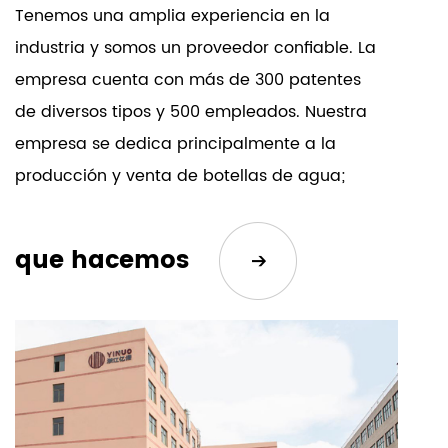
Tenemos una amplia experiencia en la
En resumen, nuestro tarro para alimentos al vacío
industria y somos un proveedor confiable. La
de acero inoxidable con olla estofada de doble
empresa cuenta con más de 300 patentes
pared es más que un simple recipiente: es un
de diversos tipos y 500 empleados. Nuestra
elemento esencial de tu estilo de vida. Con su
empresa se dedica principalmente a la
aislamiento, construcción duradera y diseño
producción y venta de botellas de agua;
versátil, cambia la forma en que disfruta de las
termos, vasos de plástico, vasos de vidrio y
comidas mientras viaja. Ya sea que sea un
botellas de aire a presión revestidas de
profesional ocupado, un entusiasta de las
que hacemos
vidrio. El desarrollo de la empresa depende
actividades al aire libre o una persona
de la innovación y la calidad del producto.
preocupada por su salud, este frasco para
Además del cuerpo de la taza, también
alimentos satisface sus necesidades con una
producimos una amplia gama de
comodidad y un estilo incomparables. Invierta en
accesorios. Por lo tanto, nuestros productos
calidad, adopte la sostenibilidad y mejore su
tienen un estricto control de calidad desde
experiencia gastronómica hoy con nuestro frasco