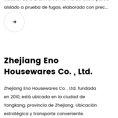
simplemente porque sí, estos vasos seguramente
aislado a prueba de fugas, elaborado con prec...
serán apreciados por cualquiera que disfrute de su
dosis diaria de cafeína. Además, con opciones de
color personalizables, puedes adaptar el vaso al
estilo personal del destinatario.
Garantía de satisfacción del cliente:
Zhejiang Eno
Housewares Co. , Ltd.
La satisfacción del cliente es nuestra máxima
prioridad. Respaldamos la calidad y el rendimiento
de nuestros productos, incluidos nuestros vasos de
Zhejiang Eno Housewares Co. , Ltd. fundada
café reutilizables con asas sin BPA. Si por algún
en 2010, está ubicada en la ciudad de
motivo no está completamente satisfecho con su
Yongkang, provincia de Zhejiang. Ubicación
compra, simplemente comuníquese con nuestro
estratégica y transporte conveniente.