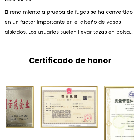
Los productos de nuestra empresa se
El rendimiento a prueba de fugas se ha convertido
venden en todo el mundo. La empresa ha
en un factor importante en el diseño de vasos
obtenido el reconocimiento unánime de los
aislados. Los usuarios suelen llevar tazas en bolsa...
consumidores por la satisfactoria calidad de
sus productos y su servicio posventa.
Contamos con un equipo profesional de I+D.
Certificado de honor
Podemos aceptar OEM y ODM.