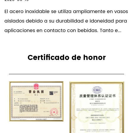
Los productos de nuestra empresa se
El acero inoxidable se utiliza ampliamente en vasos
venden en todo el mundo. La empresa ha
aislados debido a su durabilidad e idoneidad para
obtenido el reconocimiento unánime de los
aplicaciones en contacto con bebidas. Tanto e...
consumidores por la satisfactoria calidad de
sus productos y su servicio posventa.
Contamos con un equipo profesional de I+D.
Certificado de honor
Podemos aceptar OEM y ODM.