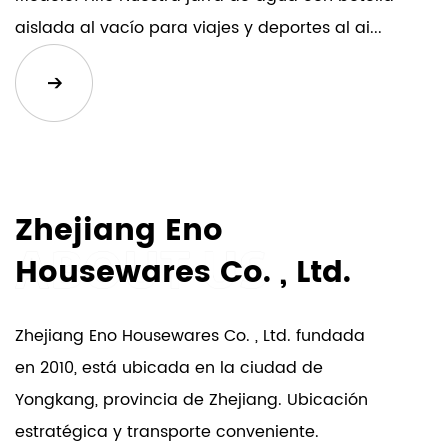
libros de texto) de sus hijos están a salvo de fugas
aislada al vacío para viajes y deportes al ai...
inesperadas.
Pajita fácil de usar:
Entendemos que las manos pequeñas necesitan
funciones fáciles de usar. Es por eso que nuestro
Zhejiang Eno
biberón está equipado con una práctica pajita, lo
Housewares Co. , Ltd.
que facilita que los niños tomen sorbos mientras
viajan. Ya sea que estén en medio de una lección o
corriendo entre clases, mantenerse hidratado
Zhejiang Eno Housewares Co. , Ltd. fundada
nunca ha sido tan fácil.
en 2010, está ubicada en la ciudad de
Yongkang, provincia de Zhejiang. Ubicación
Construcción duradera:
estratégica y transporte conveniente.