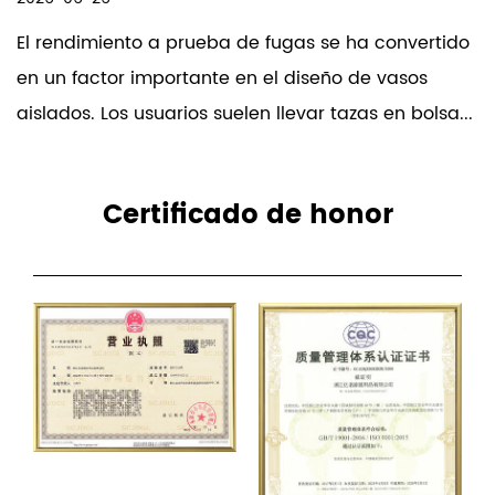
Los productos de nuestra empresa se
prueba de fugas se ha convertido
El acero inoxidab
venden en todo el mundo. La empresa ha
rtante en el diseño de vasos
aislados debido a
obtenido el reconocimiento unánime de los
rios suelen llevar tazas en bolsa...
aplicaciones en c
consumidores por la satisfactoria calidad de
sus productos y su servicio posventa.
Contamos con un equipo profesional de I+D.
Certificado de honor
Podemos aceptar OEM y ODM.