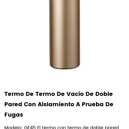
Ya sea que sea un entusiasta del ejercicio físico, un
profesional ocupado o un padre en movimiento,
nuestra botella de agua con aislamiento al vacío
de acero inoxidable para gimnasio se adapta a
todos los estilos de vida. Desde potenciar
entrenamientos intensos hasta mantenerse fresco
durante largos días de trabajo, su versatilidad no
conoce límites. Además, es igualmente adecuado
para bebidas calientes como café o té durante las
mañanas frías o bebidas frías para combatir el
mo De Vacío De Doble
Jarra De Agua
calor en los días abrasadores de verano.
slamiento A Prueba De
Vacío Para De
Experiencia de hidratación mejorada
Viajes
termo con termo de doble pared
Modelo: HI15 Nues